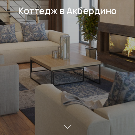
Коттедж в Акбердино